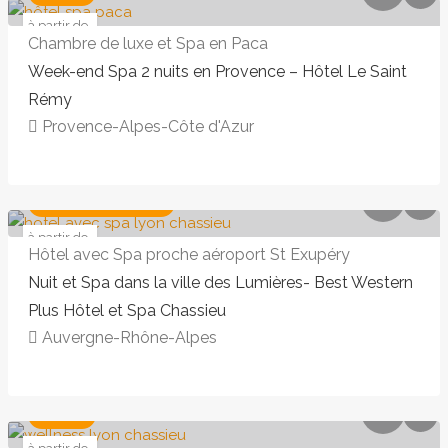
à partir de
309 €
Chambre de luxe et Spa en Paca
Week-end Spa 2 nuits en Provence – Hôtel Le Saint
Rémy
Provence-Alpes-Côte d'Azur
257,00€ - 287,00€
PETIT-DÉJEUNER
à partir de
169 €
Hôtel avec Spa proche aéroport St Exupéry
Nuit et Spa dans la ville des Lumières- Best Western
Plus Hôtel et Spa Chassieu
Auvergne-Rhône-Alpes
Starts from 309,00€
LUXE