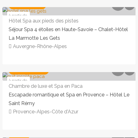
SPA ILLIMITÉ
à partir de
167 €
Hôtel Spa aux pieds des pistes
Séjour Spa 4 étoiles en Haute-Savoie – Chalet-Hôtel
La Marmotte Les Gets
Auvergne-Rhône-Alpes
187,00€ - 280,00€
EN AMOUREUX
à partir de
257 €
Chambre de luxe et Spa en Paca
Escapade romantique et Spa en Provence – Hôtel Le
Saint Rémy
Provence-Alpes-Côte d'Azur
167,00€ - 280,00€
LUXE