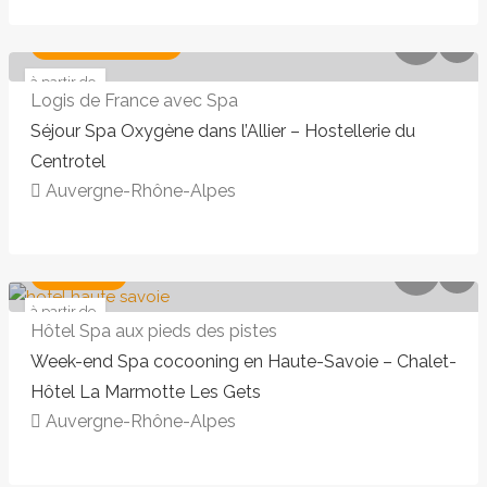
LUNCH & RELAX
à partir de
75 €
Logis de France avec Spa
Séjour Spa Oxygène dans l’Allier – Hostellerie du
Centrotel
Auvergne-Rhône-Alpes
153,00€ - 239,00€
ÉVASION
à partir de
187 €
Hôtel Spa aux pieds des pistes
Week-end Spa cocooning en Haute-Savoie – Chalet-
Hôtel La Marmotte Les Gets
Auvergne-Rhône-Alpes
75,00€ - 75,00€
I