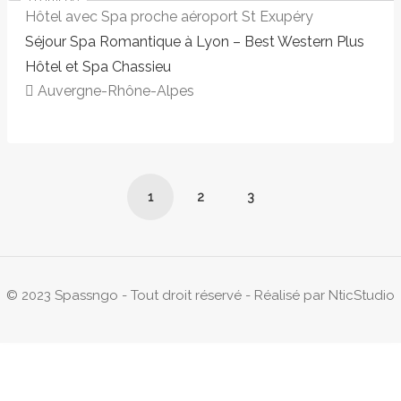
à partir de
199 €
Hôtel avec Spa proche aéroport St Exupéry
Séjour Spa Romantique à Lyon – Best Western Plus
Hôtel et Spa Chassieu
Auvergne-Rhône-Alpes
169,00€ - 199,00€
1
2
3
© 2023 Spassngo - Tout droit réservé - Réalisé par
NticStudio
199,00€ - 199,00€