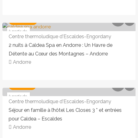
MASSAGE
à partir de
258 €
Centre thermoludique d'Escaldes-Engordany
2 nuits à Caldea Spa en Andorre : Un Havre de
Détente au Cœur des Montagnes – Andorre
Andorre
168,00€ - 216,00€
ÉVASION
à partir de
153 €
Centre thermoludique d'Escaldes-Engordany
Séjour en famille à l’hôtel Les Closes 3 * et entrées
pour Caldea – Escaldes
Andorre
258,00€ - 354,00€