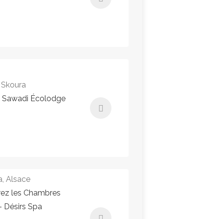
195,00€ - 195,00€
Instant Booking
, Skoura
– Sawadi Écolodge
210,00€ - 210,00€
Instant Booking
, Alsace
rez les Chambres
– Désirs Spa