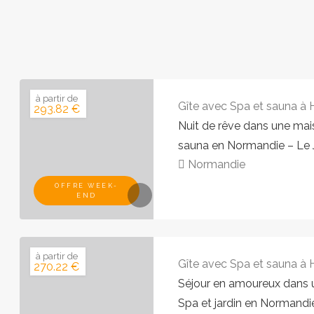
à partir de
Gîte avec Spa et sauna à
293.82 €
Nuit de rêve dans une mai
sauna en Normandie – Le 
Normandie
OFFRE WEEK-
END
à partir de
Gîte avec Spa et sauna à
270.22 €
Séjour en amoureux dans 
Spa et jardin en Normandi