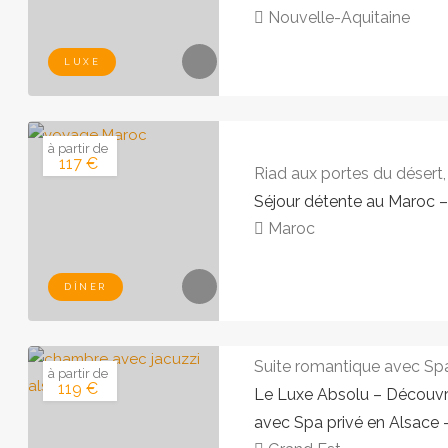
Nouvelle-Aquitaine
LUXE
à partir de
117 €
Riad aux portes du désert
Séjour détente au Maroc 
Maroc
DÎNER
Suite romantique avec Spa
à partir de
119 €
Le Luxe Absolu – Découv
avec Spa privé en Alsace 