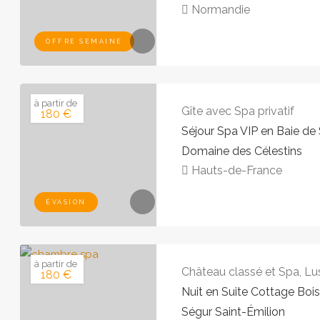
Normandie
OFFRE SEMAINE
à partir de
Gîte avec Spa privatif
180 €
Séjour Spa VIP en Baie d
Domaine des Célestins
Hauts-de-France
ÉVASION
à partir de
Château classé et Spa, Lu
180 €
Nuit en Suite Cottage Boi
Ségur Saint-Émilion