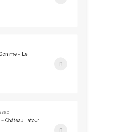
363,44€ - 363,44€
Instant Booking
e Somme – Le
339,84€ - 339,84€
Instant Booking
ssac
s – Château Latour