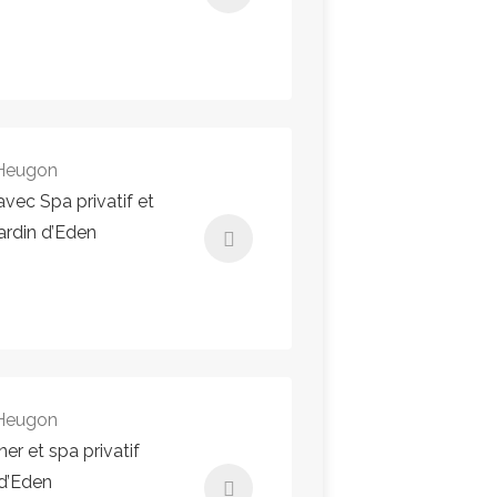
293,82€ - 293,82€
Instant Booking
 Heugon
avec Spa privatif et
ardin d’Eden
270,22€ - 270,22€
Instant Booking
 Heugon
er et spa privatif
 d’Eden