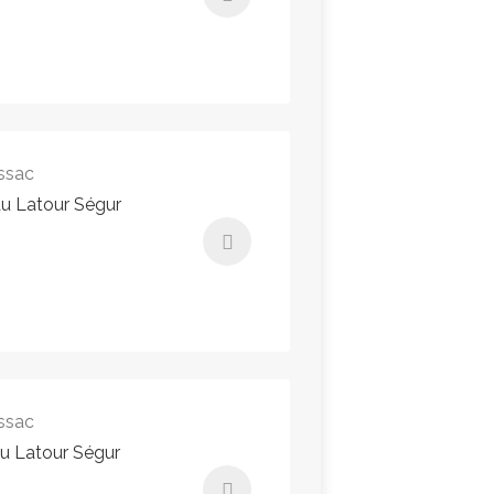
180,00€ - 180,00€
Instant Booking
ssac
au Latour Ségur
180,00€ - 180,00€
Instant Booking
ssac
au Latour Ségur