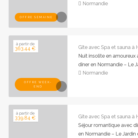
Normandie
OFFRE SEMAINE
à partir de
Gîte avec Spa et sauna à
363.44 €
Nuit insolite en amoureux 
dîner en Normandie – Le J
Normandie
OFFRE WEEK-
END
à partir de
Gîte avec Spa et sauna à
339.84 €
Séjour romantique avec dîn
en Normandie – Le Jardin