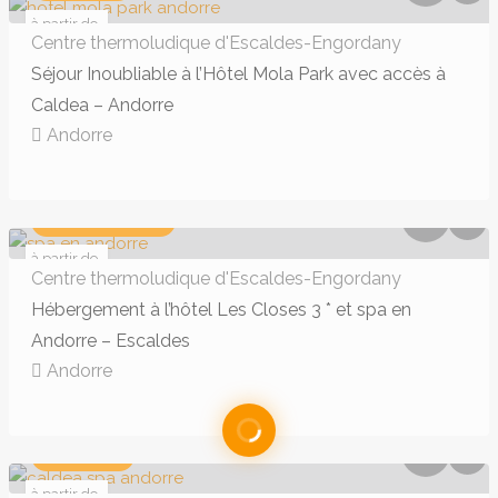
à partir de
178 €
Centre thermoludique d'Escaldes-Engordany
Séjour Inoubliable à l’Hôtel Mola Park avec accès à
Caldea – Andorre
Andorre
370,00€ - 632,00€
AQUALUDIQUE
à partir de
168 €
Centre thermoludique d'Escaldes-Engordany
Hébergement à l’hôtel Les Closes 3 * et spa en
Andorre – Escaldes
Andorre
178,00€ - 272,00€
MASSAGE
à partir de