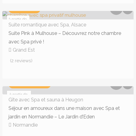
PETIT PRIX
à partir de
119 €
Suite romantique avec Spa, Alsace
Suite Pink à Mulhouse – Découvrez notre chambre
avec Spa privé !
Grand Est
149,00€ - 159,00€
(2 reviews)
OFFRE SEMAINE
à partir de
270.22 €
Gîte avec Spa et sauna à Heugon
Séjour en amoureux dans une maison avec Spa et
jardin en Normandie – Le Jardin d’Eden
Normandie
119,00€ - 159,00€