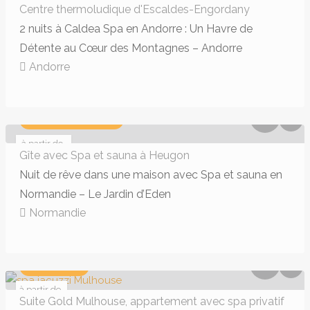
258 €
Centre thermoludique d'Escaldes-Engordany
2 nuits à Caldea Spa en Andorre : Un Havre de
Détente au Cœur des Montagnes – Andorre
Andorre
168,00€ - 216,00€
OFFRE WEEK-END
à partir de
293.82 €
Gîte avec Spa et sauna à Heugon
Nuit de rêve dans une maison avec Spa et sauna en
Normandie – Le Jardin d’Eden
Normandie
258,00€ - 354,00€
PRIX MINI
à partir de
180 €
Suite Gold Mulhouse, appartement avec spa privatif