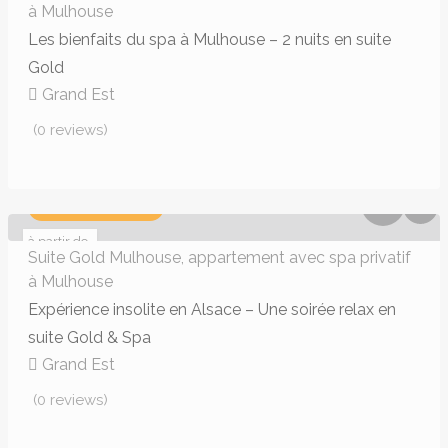
à Mulhouse
Les bienfaits du spa à Mulhouse – 2 nuits en suite
Gold
293,82€ - 293,82€
Grand Est
(0 reviews)
BAISSE DE PRIX
à partir de
149 €
Suite Gold Mulhouse, appartement avec spa privatif
à Mulhouse
Expérience insolite en Alsace – Une soirée relax en
suite Gold & Spa
180,00€ - 318,00€
Grand Est
(0 reviews)