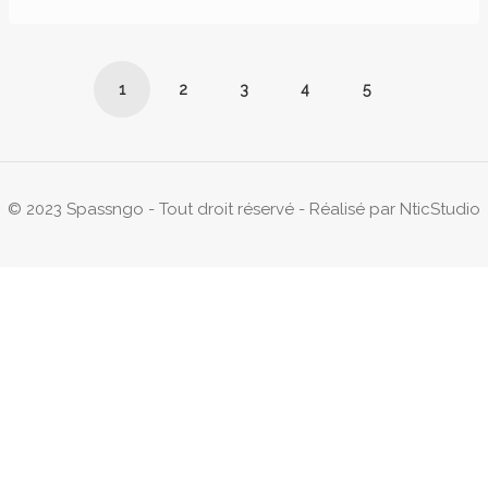
1
2
3
4
5
© 2023 Spassngo - Tout droit réservé - Réalisé par
NticStudio
270,22€ - 270,22€