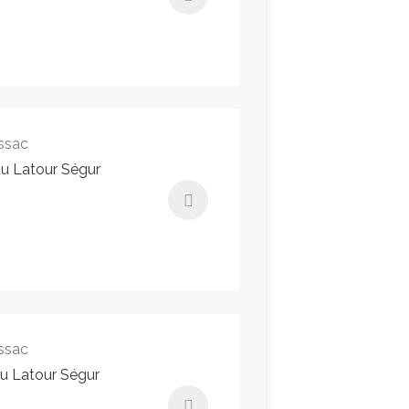
90,00€ - 90,00€
Instant Booking
ssac
au Latour Ségur
180,00€ - 180,00€
Instant Booking
ssac
au Latour Ségur