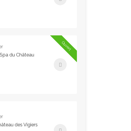
195,00€ - 195,00€
Instant Booking
Ouvert
er
– Spa du Château
210,00€ - 210,00€
Instant Booking
er
âteau des Vigiers