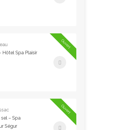
94,00€ - 94,00€
Instant Booking
Ouvert
'eau
 Hôtel Spa Plaisir
60,00€ - 85,00€
Instant Booking
Ouvert
ssac
sel – Spa
ur Ségur