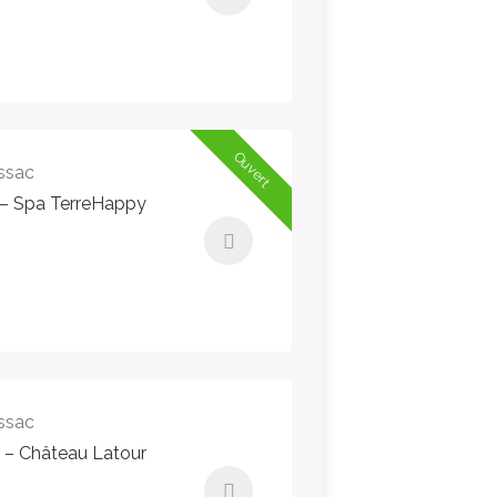
189,00€ - 189,00€
Instant Booking
Ouvert
ssac
 – Spa TerreHappy
55,00€ - 55,00€
Instant Booking
ssac
s – Château Latour