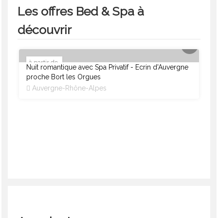
Les offres Bed & Spa à
découvrir
à partir de
Nuit romantique avec Spa Privatif - Ecrin d'Auvergne
EN AMOUREUX
360 €
proche Bort les Orgues
Auvergne-Rhône-Alpes