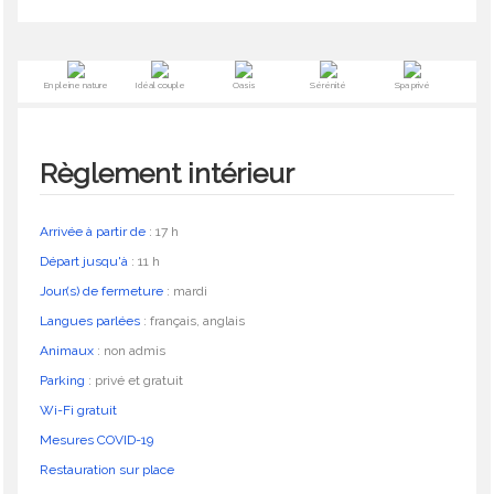
En pleine nature
Idéal couple
Oasis
Sérénité
Spa privé
Règlement intérieur
Arrivée à partir de
:
17 h
Départ jusqu'à
:
11 h
Jour(s) de fermeture
:
mardi
Langues parlées
:
français, anglais
Animaux
:
non admis
Parking
:
privé et gratuit
Wi-Fi gratuit
Mesures COVID-19
Restauration sur place