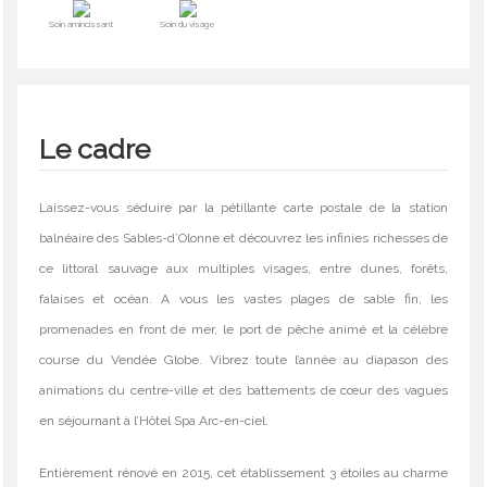
Soin amincissant
Soin du visage
Le cadre
Laissez-vous séduire par la pétillante carte postale de la station
balnéaire des Sables-d’Olonne et découvrez les infinies richesses de
ce littoral sauvage aux multiples visages, entre dunes, forêts,
falaises et océan. A vous les vastes plages de sable fin, les
promenades en front de mer, le port de pêche animé et la célèbre
course du Vendée Globe. Vibrez toute l’année au diapason des
animations du centre-ville et des battements de cœur des vagues
en séjournant à l’Hôtel Spa Arc-en-ciel.
Entièrement rénové en 2015, cet établissement 3 étoiles au charme