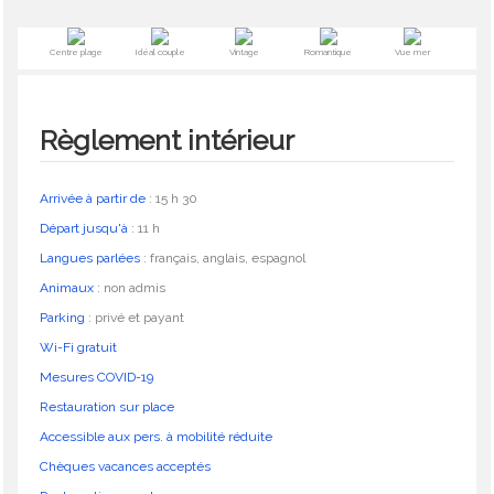
Centre plage
Idéal couple
Vintage
Romantique
Vue mer
Règlement intérieur
Arrivée à partir de
:
15 h 30
Départ jusqu'à
:
11 h
Langues parlées
:
français, anglais, espagnol
Animaux
:
non admis
Parking
:
privé et payant
Wi-Fi gratuit
Mesures COVID-19
Restauration sur place
Accessible aux pers. à mobilité réduite
Chèques vacances acceptés