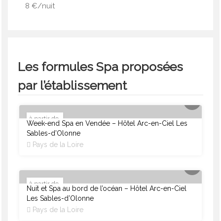
8 €/nuit
Les formules Spa proposées
par l’établissement
à partir de
Week-end Spa en Vendée – Hôtel Arc-en-Ciel Les
SPA ILLIMITÉ
280 €
Sables-d’Olonne
Pays de la Loire
à partir de
Nuit et Spa au bord de l’océan – Hôtel Arc-en-Ciel
SPA ILLIMITÉ
104 €
Les Sables-d’Olonne
Pays de la Loire