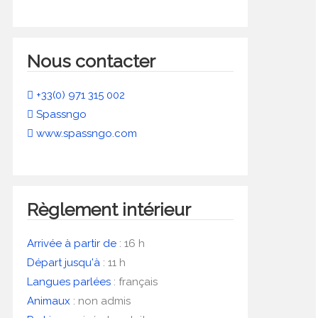
Nous contacter
+33(0) 971 315 002
Spassngo
www.spassngo.com
Règlement intérieur
Arrivée à partir de
:
16 h
Départ jusqu'à
:
11 h
Langues parlées
:
français
Animaux
:
non admis