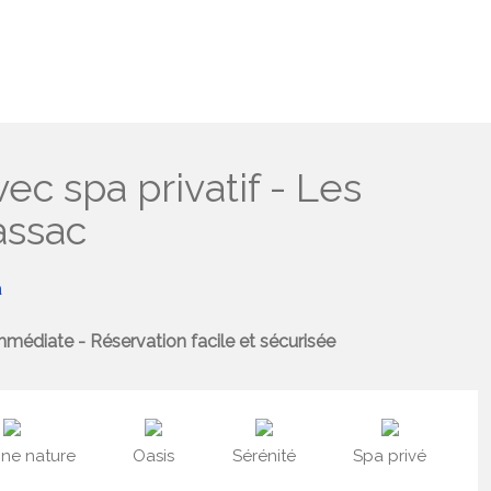
ec spa privatif - Les
assac
a
mmédiate - Réservation facile et sécurisée
ine nature
Oasis
Sérénité
Spa privé