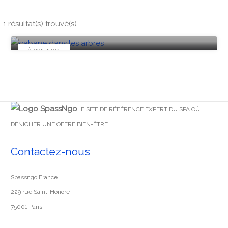
Nuit perchée avec spa privatif – Les Cabanes de
Brassac
1 résultat(s) trouvé(s)
Occitanie
à partir de
93 € / pers.
pour 1 nuit
LE SITE DE RÉFÉRENCE EXPERT DU SPA OÙ
DÉNICHER UNE OFFRE BIEN-ÊTRE.
Contactez-nous
Spassngo France
229 rue Saint-Honoré
75001 Paris